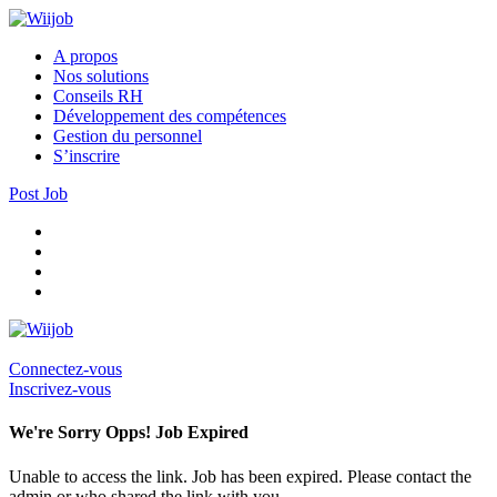
A propos
Nos solutions
Conseils RH
Développement des compétences
Gestion du personnel
S’inscrire
Post Job
Connectez-vous
Inscrivez-vous
We're Sorry Opps! Job Expired
Unable to access the link. Job has been expired. Please contact the
admin or who shared the link with you.