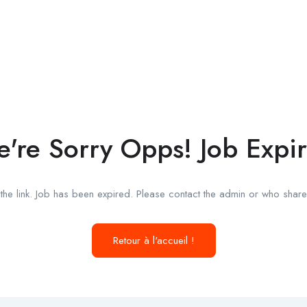
're Sorry Opps! Job Expi
he link. Job has been expired. Please contact the admin or who shared
Retour à l'accueil !