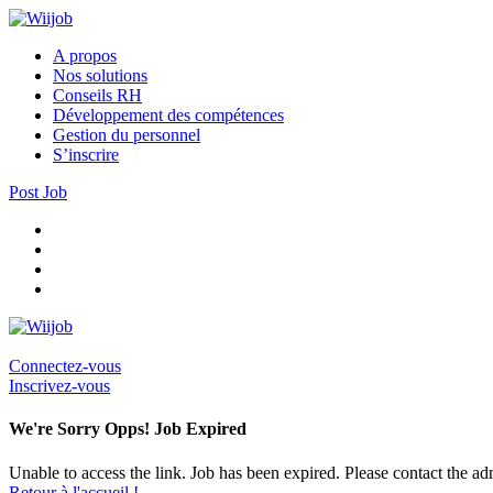
A propos
Nos solutions
Conseils RH
Développement des compétences
Gestion du personnel
S’inscrire
Post Job
Connectez-vous
Inscrivez-vous
We're Sorry Opps! Job Expired
Unable to access the link. Job has been expired. Please contact the a
Retour à l'accueil !