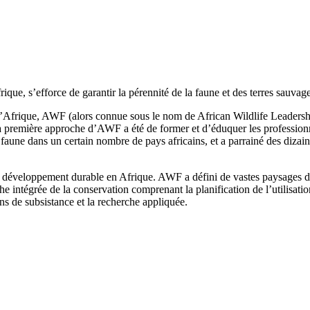
que, s’efforce de garantir la pérennité de la faune et des terres sauvag
frique, AWF (alors connue sous le nom de African Wildlife Leadership 
a première approche d’AWF a été de former et d’éduquer les professionne
aune dans un certain nombre de pays africains, et a parrainé des dizaine
 développement durable en Afrique. AWF a défini de vastes paysages de c
ntégrée de la conservation comprenant la planification de l’utilisation 
s de subsistance et la recherche appliquée.