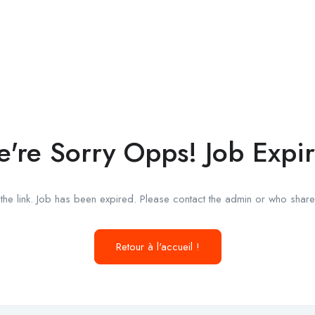
're Sorry Opps! Job Expi
he link. Job has been expired. Please contact the admin or who shared
Retour à l'accueil !