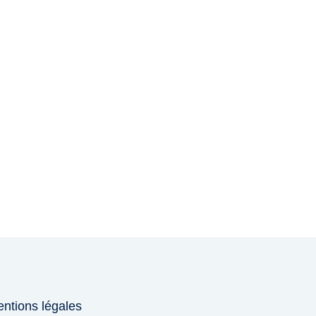
er votre carrière
us
ntions légales