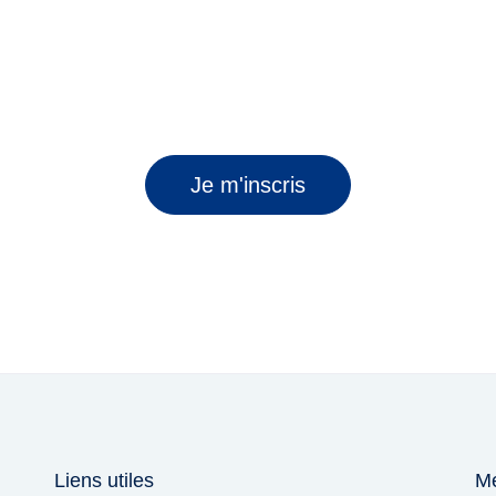
s chances de votre côté pour boost
obs du marché⎟Entreprises qui recrutent⎟Coaching⎟Conseils & Act
Je m'inscris
Liens utiles
Me