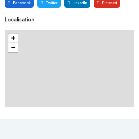
Facebook
Twitter
LinkedIn
Pinterest
Localisation
+
−