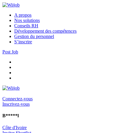
A propos
Nos solutions
Conseils RH
Développement des compétences
Gestion du personnel
S’inscrire
Post Job
Connectez-vous
Inscrivez-vous
B*****l
Côte d'Ivoire
Inviter
Shortlist