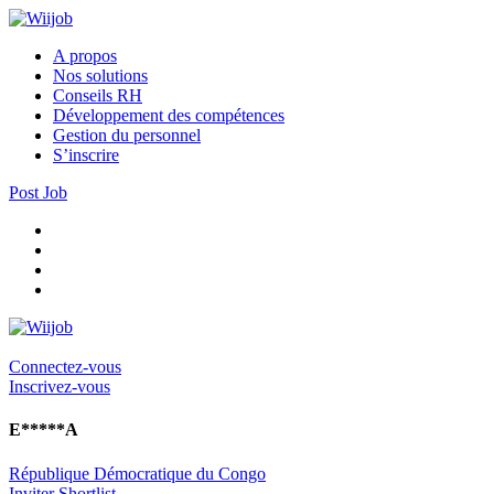
A propos
Nos solutions
Conseils RH
Développement des compétences
Gestion du personnel
S’inscrire
Post Job
Connectez-vous
Inscrivez-vous
E*****A
République Démocratique du Congo
Inviter
Shortlist