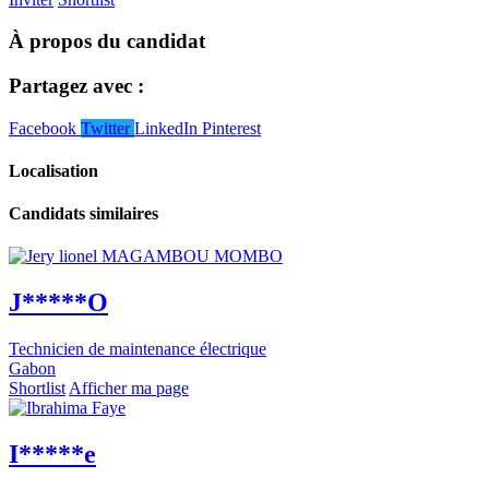
À propos du candidat
Partagez avec :
Facebook
Twitter
LinkedIn
Pinterest
Localisation
Candidats similaires
J*****O
Technicien de maintenance électrique
Gabon
Shortlist
Afficher ma page
I*****e