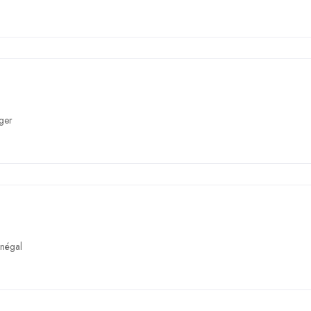
ger
négal