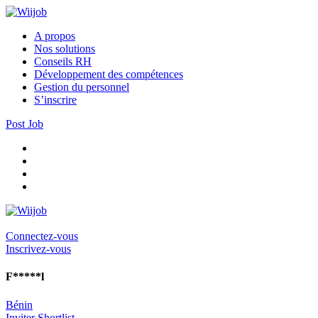
A propos
Nos solutions
Conseils RH
Développement des compétences
Gestion du personnel
S’inscrire
Post Job
Connectez-vous
Inscrivez-vous
F*****l
Bénin
Inviter
Shortlist