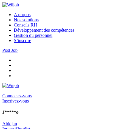
A propos
Nos solutions
Conseils RH
Développement des compétences
Gestion du personnel
S’inscrire
Post Job
Connectez-vous
Inscrivez-vous
J*****o
Abidjan
Inviter
Shortlist