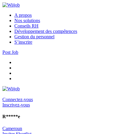
A propos
Nos solutions
Conseils RH
Développement des compétences
Gestion du personnel
S’inscrire
Post Job
Connectez-vous
Inscrivez-vous
R*****e
Cameroun
Inviter
Shortlist