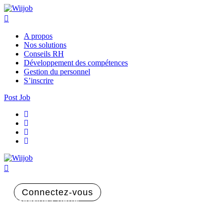
A propos
Nos solutions
Conseils RH
Développement des compétences
Gestion du personnel
S’inscrire
Post Job
Connectez-vous
Inscrivez-vous