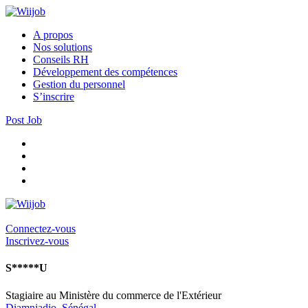
A propos
Nos solutions
Conseils RH
Développement des compétences
Gestion du personnel
S’inscrire
Post Job
Connectez-vous
Inscrivez-vous
S*****U
Stagiaire au Ministère du commerce de l'Extérieur
Diamniadio
,
Sénégal