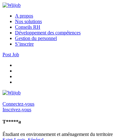
A propos
Nos solutions
Conseils RH
Développement des compétences
Gestion du personnel
S’inscrire
Post Job
Connectez-vous
Inscrivez-vous
T*****a
Étudiant en environnement et aménagement du territoire
Saint-Louis
,
Sénégal