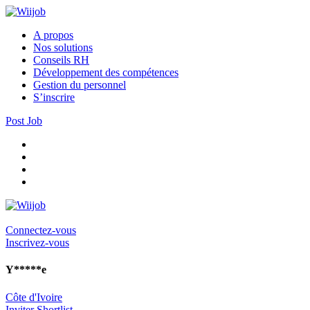
A propos
Nos solutions
Conseils RH
Développement des compétences
Gestion du personnel
S’inscrire
Post Job
Connectez-vous
Inscrivez-vous
Y*****e
Côte d'Ivoire
Inviter
Shortlist