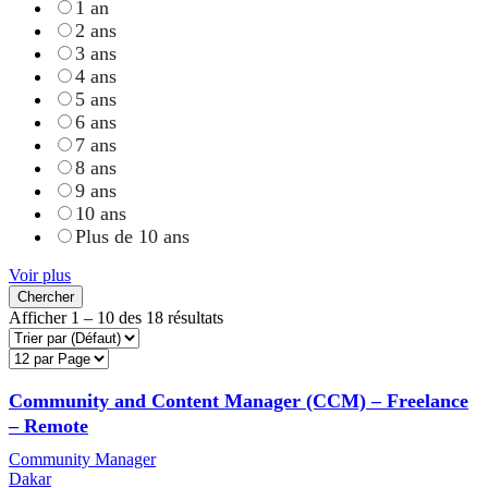
1 an
2 ans
3 ans
4 ans
5 ans
6 ans
7 ans
8 ans
9 ans
10 ans
Plus de 10 ans
Voir plus
Chercher
Afficher
1
–
10
des 18 résultats
Community and Content Manager (CCM) – Freelance
– Remote
Community Manager
Dakar