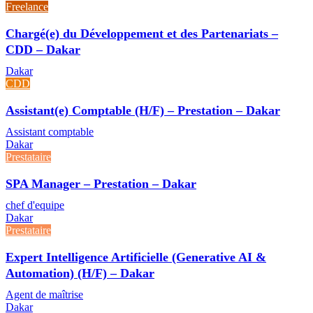
Freelance
Chargé(e) du Développement et des Partenariats –
CDD – Dakar
Dakar
CDD
Assistant(e) Comptable (H/F) – Prestation – Dakar
Assistant comptable
Dakar
Prestataire
SPA Manager – Prestation – Dakar
chef d'equipe
Dakar
Prestataire
Expert Intelligence Artificielle (Generative AI &
Automation) (H/F) – Dakar
Agent de maîtrise
Dakar