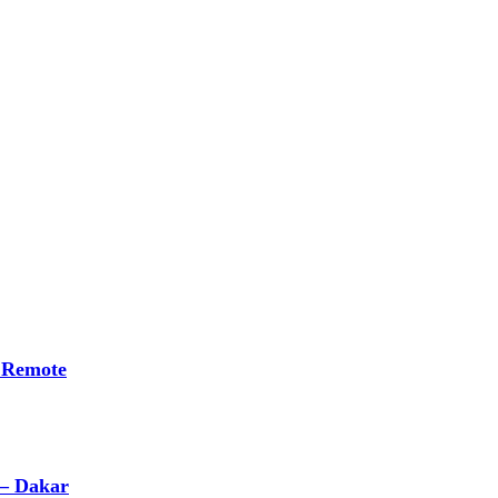
 Remote
 – Dakar