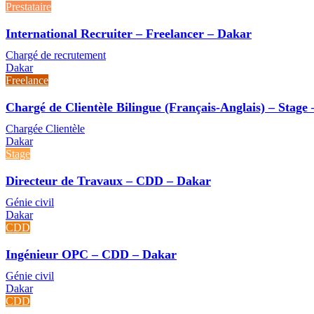
Prestataire
International Recruiter – Freelancer – Dakar
Chargé de recrutement
Dakar
Freelance
Chargé de Clientèle Bilingue (Français-Anglais) – Stage
Chargée Clientèle
Dakar
Stage
Directeur de Travaux – CDD – Dakar
Génie civil
Dakar
CDD
Ingénieur OPC – CDD – Dakar
Génie civil
Dakar
CDD