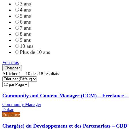
3 ans
4 ans
5 ans
6 ans
7 ans
8 ans
9 ans
10 ans
Plus de 10 ans
Voir plus
Chercher
Afficher
1
–
10
des 18 résultats
Community and Content Manager (CCM) – Freelance –
Community Manager
Dakar
Freelance
Chargé(e) du Développement et des Partenariats – CDD