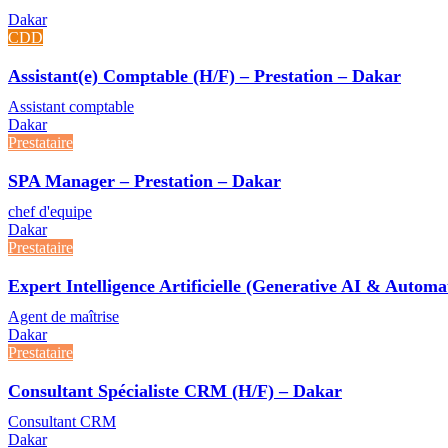
Dakar
CDD
Assistant(e) Comptable (H/F) – Prestation – Dakar
Assistant comptable
Dakar
Prestataire
SPA Manager – Prestation – Dakar
chef d'equipe
Dakar
Prestataire
Expert Intelligence Artificielle (Generative AI & Autom
Agent de maîtrise
Dakar
Prestataire
Consultant Spécialiste CRM (H/F) – Dakar
Consultant CRM
Dakar