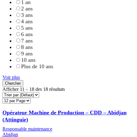
1 an
2 ans
3 ans
4 ans
5 ans
6 ans
7 ans
8 ans
9 ans
10 ans
Plus de 10 ans
Voir plus
Chercher
Afficher
11
–
18
des 18 résultats
Opérateur Machine de Production – CDD – Abidjan
(Attinguie)
Responsable maintenance
Abidjan