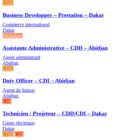
CDD
Business Developper – Prestation – Dakar
Commerce international
Dakar
Prestataire
Assistante Administrative – CDD – Abidjan
Agent administratif
Abidjan
CDD
Duty Officer – CDI – Abidjan
Agent de liaison
Abidjan
CDI
Technicien / Projeteur – CDD/CDI – Dakar
Génie électrique
Dakar
CDD
CDI