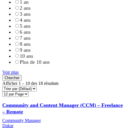
1 an
2 ans
3 ans
4 ans
5 ans
6 ans
7 ans
8 ans
9 ans
10 ans
Plus de 10 ans
Voir plus
Chercher
Afficher
1
–
10
des 18 résultats
Community and Content Manager (CCM) – Freelance
– Remote
Community Manager
Dakar