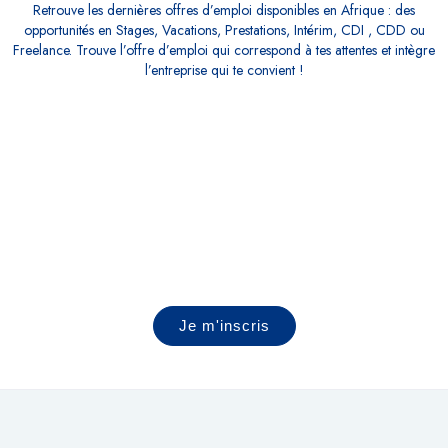
Retrouve les dernières offres d’emploi disponibles en Afrique : des
opportunités en Stages, Vacations, Prestations, Intérim, CDI , CDD ou
Freelance. Trouve l’offre d’emploi qui correspond à tes attentes et intègre
l’entreprise qui te convient !
Mettez toutes les chances de votre côté
pour booster votre carrière
Jobs du marché⎟Entreprises qui
recrutent⎟Coaching⎟Conseils & Actus
Je m'inscris