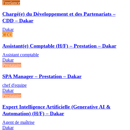
Freelance
Chargé(e) du Développement et des Partenariats –
CDD – Dakar
Dakar
CDD
Assistant(e) Comptable (H/F) – Prestation – Dakar
Assistant comptable
Dakar
Prestataire
SPA Manager – Prestation – Dakar
chef d'equipe
Dakar
Prestataire
Expert Intelligence Artificielle (Generative AI &
Automation) (H/F) – Dakar
Agent de maîtrise
Dakar