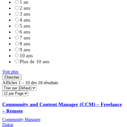
1 an
2 ans
3 ans
4 ans
5 ans
6 ans
7 ans
8 ans
9 ans
10 ans
Plus de 10 ans
Voir plus
Chercher
Afficher
1
–
10
des 18 résultats
Community and Content Manager (CCM) – Freelance
– Remote
Community Manager
Dakar