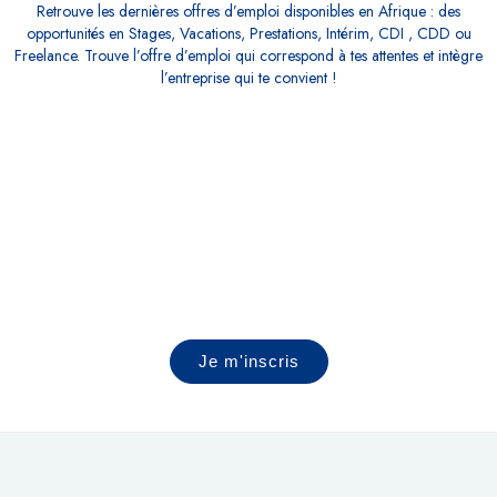
Retrouve les dernières offres d’emploi disponibles en Afrique : des
opportunités en Stages, Vacations, Prestations, Intérim, CDI , CDD ou
Freelance. Trouve l’offre d’emploi qui correspond à tes attentes et intègre
l’entreprise qui te convient !
Mettez toutes les chances de votre côté
pour booster votre carrière
Jobs du marché⎟Entreprises qui
recrutent⎟Coaching⎟Conseils & Actus
Je m'inscris