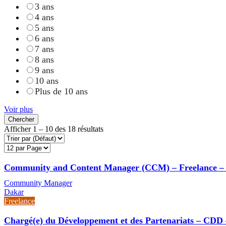
3 ans
4 ans
5 ans
6 ans
7 ans
8 ans
9 ans
10 ans
Plus de 10 ans
Voir plus
Chercher
Afficher
1
–
10
des 18 résultats
Community and Content Manager (CCM) – Freelance –
Community Manager
Dakar
Freelance
Chargé(e) du Développement et des Partenariats – CDD