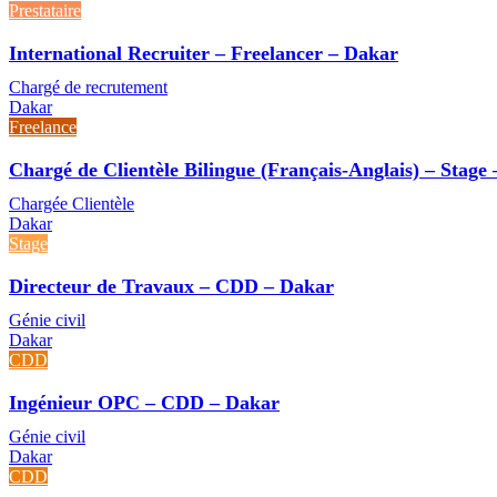
Prestataire
International Recruiter – Freelancer – Dakar
Chargé de recrutement
Dakar
Freelance
Chargé de Clientèle Bilingue (Français-Anglais) – Stage
Chargée Clientèle
Dakar
Stage
Directeur de Travaux – CDD – Dakar
Génie civil
Dakar
CDD
Ingénieur OPC – CDD – Dakar
Génie civil
Dakar
CDD