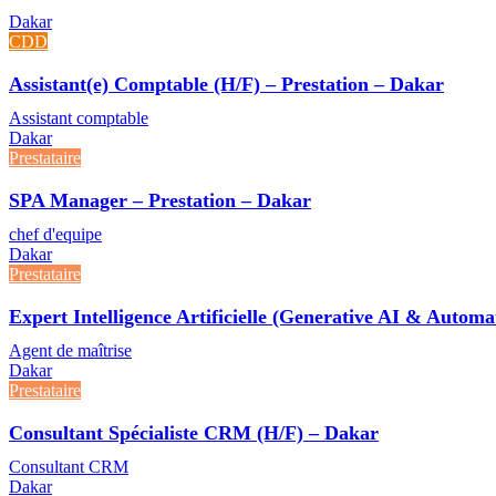
Dakar
CDD
Assistant(e) Comptable (H/F) – Prestation – Dakar
Assistant comptable
Dakar
Prestataire
SPA Manager – Prestation – Dakar
chef d'equipe
Dakar
Prestataire
Expert Intelligence Artificielle (Generative AI & Autom
Agent de maîtrise
Dakar
Prestataire
Consultant Spécialiste CRM (H/F) – Dakar
Consultant CRM
Dakar