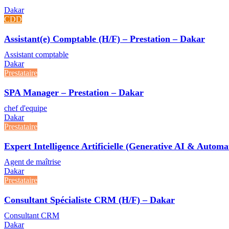
Dakar
CDD
Assistant(e) Comptable (H/F) – Prestation – Dakar
Assistant comptable
Dakar
Prestataire
SPA Manager – Prestation – Dakar
chef d'equipe
Dakar
Prestataire
Expert Intelligence Artificielle (Generative AI & Autom
Agent de maîtrise
Dakar
Prestataire
Consultant Spécialiste CRM (H/F) – Dakar
Consultant CRM
Dakar