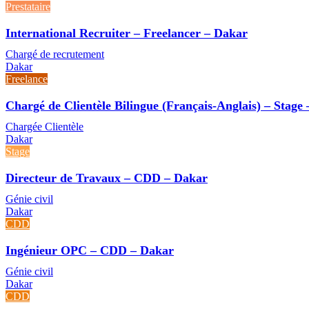
Prestataire
International Recruiter – Freelancer – Dakar
Chargé de recrutement
Dakar
Freelance
Chargé de Clientèle Bilingue (Français-Anglais) – Stage
Chargée Clientèle
Dakar
Stage
Directeur de Travaux – CDD – Dakar
Génie civil
Dakar
CDD
Ingénieur OPC – CDD – Dakar
Génie civil
Dakar
CDD