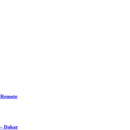
 Remote
 – Dakar