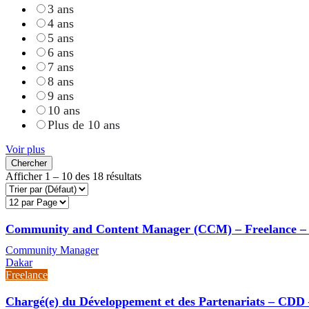
3 ans
4 ans
5 ans
6 ans
7 ans
8 ans
9 ans
10 ans
Plus de 10 ans
Voir plus
Chercher
Afficher
1
–
10
des 18 résultats
Community and Content Manager (CCM) – Freelance –
Community Manager
Dakar
Freelance
Chargé(e) du Développement et des Partenariats – CDD