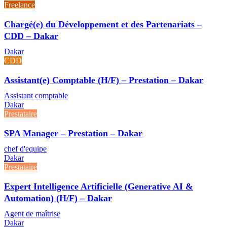
Freelance
Chargé(e) du Développement et des Partenariats –
CDD – Dakar
Dakar
CDD
Assistant(e) Comptable (H/F) – Prestation – Dakar
Assistant comptable
Dakar
Prestataire
SPA Manager – Prestation – Dakar
chef d'equipe
Dakar
Prestataire
Expert Intelligence Artificielle (Generative AI &
Automation) (H/F) – Dakar
Agent de maîtrise
Dakar