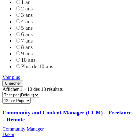
1 an
2 ans
3 ans
4 ans
5 ans
6 ans
7 ans
8 ans
9 ans
10 ans
Plus de 10 ans
Voir plus
Chercher
Afficher
1
–
10
des 18 résultats
Community and Content Manager (CCM) – Freelance
– Remote
Community Manager
Dakar