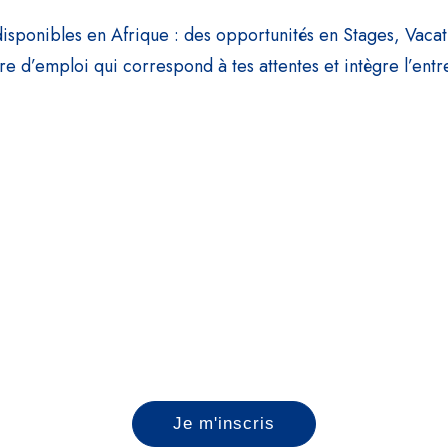
disponibles en Afrique : des opportunités en Stages, Vacat
re d’emploi qui correspond à tes attentes et intègre l’entr
chances de votre côté pour boo
arché⎟Entreprises qui recrutent⎟Coaching⎟Consei
Je m'inscris