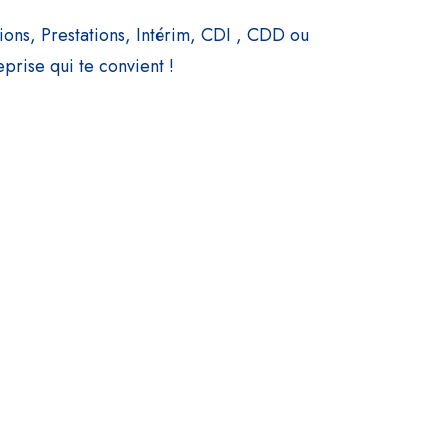
ions, Prestations, Intérim, CDI , CDD ou
eprise qui te convient !
ster votre carrière
ls & Actus