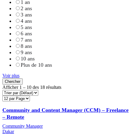
1 an
2 ans
3 ans
4 ans
5 ans
6 ans
7 ans
8 ans
9 ans
10 ans
Plus de 10 ans
Voir plus
Chercher
Afficher
1
–
10
des 18 résultats
Community and Content Manager (CCM) – Freelance
– Remote
Community Manager
Dakar