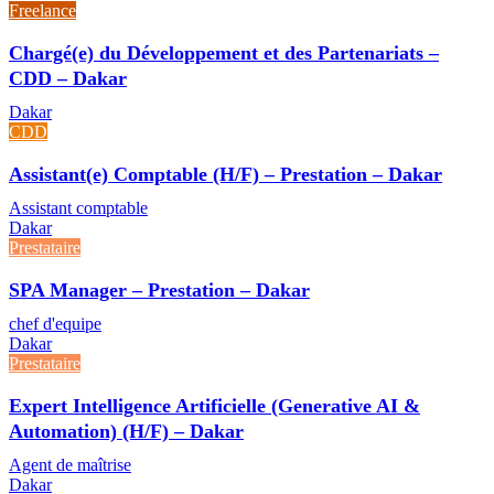
Freelance
Chargé(e) du Développement et des Partenariats –
CDD – Dakar
Dakar
CDD
Assistant(e) Comptable (H/F) – Prestation – Dakar
Assistant comptable
Dakar
Prestataire
SPA Manager – Prestation – Dakar
chef d'equipe
Dakar
Prestataire
Expert Intelligence Artificielle (Generative AI &
Automation) (H/F) – Dakar
Agent de maîtrise
Dakar