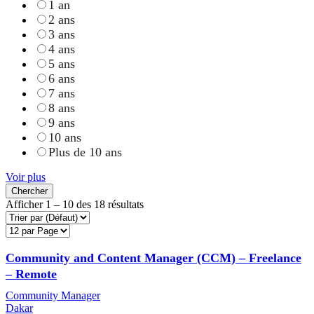
1 an
2 ans
3 ans
4 ans
5 ans
6 ans
7 ans
8 ans
9 ans
10 ans
Plus de 10 ans
Voir plus
Chercher
Afficher
1
–
10
des 18 résultats
Community and Content Manager (CCM) – Freelance
– Remote
Community Manager
Dakar