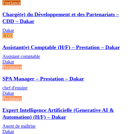
Freelance
Chargé(e) du Développement et des Partenariats –
CDD – Dakar
Dakar
CDD
Assistant(e) Comptable (H/F) – Prestation – Dakar
Assistant comptable
Dakar
Prestataire
SPA Manager – Prestation – Dakar
chef d'equipe
Dakar
Prestataire
Expert Intelligence Artificielle (Generative AI &
Automation) (H/F) – Dakar
Agent de maîtrise
Dakar