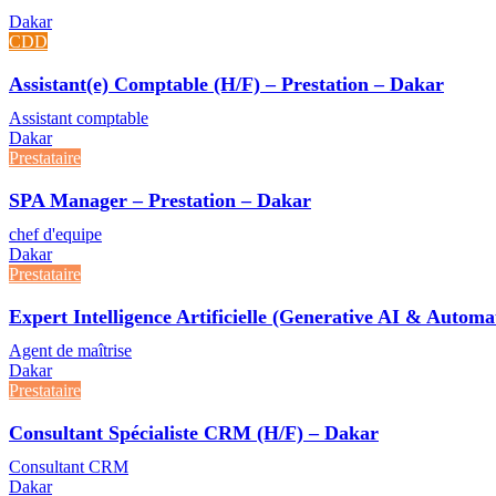
Dakar
CDD
Assistant(e) Comptable (H/F) – Prestation – Dakar
Assistant comptable
Dakar
Prestataire
SPA Manager – Prestation – Dakar
chef d'equipe
Dakar
Prestataire
Expert Intelligence Artificielle (Generative AI & Autom
Agent de maîtrise
Dakar
Prestataire
Consultant Spécialiste CRM (H/F) – Dakar
Consultant CRM
Dakar