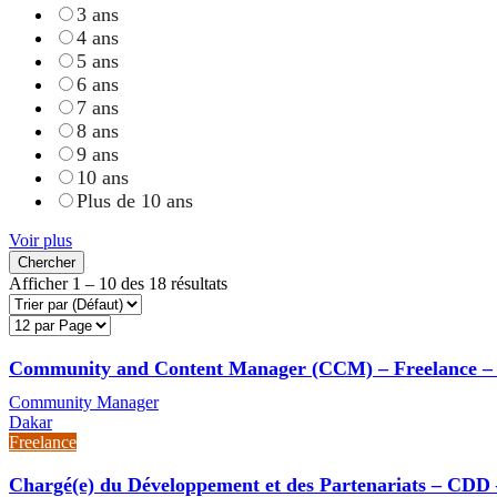
3 ans
4 ans
5 ans
6 ans
7 ans
8 ans
9 ans
10 ans
Plus de 10 ans
Voir plus
Chercher
Afficher
1
–
10
des 18 résultats
Community and Content Manager (CCM) – Freelance –
Community Manager
Dakar
Freelance
Chargé(e) du Développement et des Partenariats – CDD