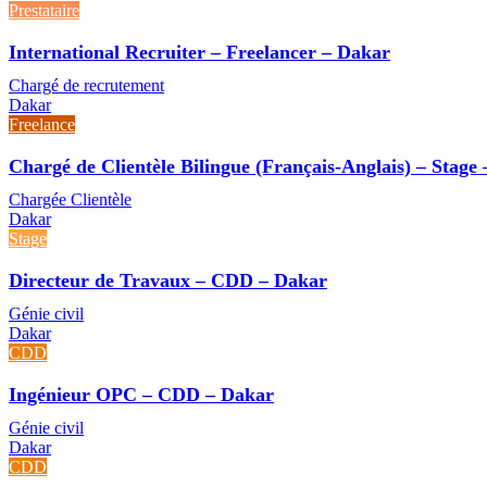
Prestataire
International Recruiter – Freelancer – Dakar
Chargé de recrutement
Dakar
Freelance
Chargé de Clientèle Bilingue (Français-Anglais) – Stage
Chargée Clientèle
Dakar
Stage
Directeur de Travaux – CDD – Dakar
Génie civil
Dakar
CDD
Ingénieur OPC – CDD – Dakar
Génie civil
Dakar
CDD