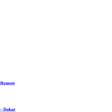
 Remote
 – Dakar