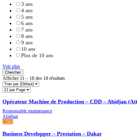
3 ans
4 ans
5 ans
6 ans
7 ans
8 ans
9 ans
10 ans
Plus de 10 ans
Voir plus
Chercher
Afficher
11
–
18
des 18 résultats
Opérateur Machine de Production – CDD – Abidjan (Att
Responsable maintenance
Abidjan
CDD
Business Developper – Prestation – Dakar