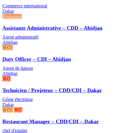
Commerce international
Dakar
Prestataire
Assistante Administrative – CDD – Abidjan
Agent administratif
Abidjan
CDD
Duty Officer – CDI – Abidjan
Agent de liaison
Abidjan
CDI
Technicien / Projeteur – CDD/CDI – Dakar
Génie électrique
Dakar
CDD
CDI
Restaurant Manager – CDD/CDI – Dakar
chef d'equipe