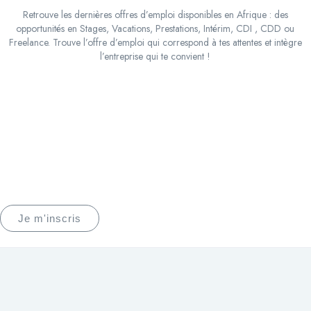
Retrouve les dernières offres d’emploi disponibles en Afrique : des
opportunités en Stages, Vacations, Prestations, Intérim, CDI , CDD ou
Freelance. Trouve l’offre d’emploi qui correspond à tes attentes et intègre
l’entreprise qui te convient !
Mettez toutes les chances de votre côté
pour booster votre carrière
Jobs du marché⎟Entreprises qui
recrutent⎟Coaching⎟Conseils & Actus
Je m'inscris