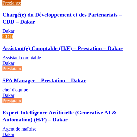
Freelance
Chargé(e) du Développement et des Partenariats –
CDD – Dakar
Dakar
CDD
Assistant(e) Comptable (H/F) – Prestation – Dakar
Assistant comptable
Dakar
Prestataire
SPA Manager – Prestation – Dakar
chef d'equipe
Dakar
Prestataire
Expert Intelligence Artificielle (Generative AI &
Automation) (H/F) – Dakar
Agent de maîtrise
Dakar