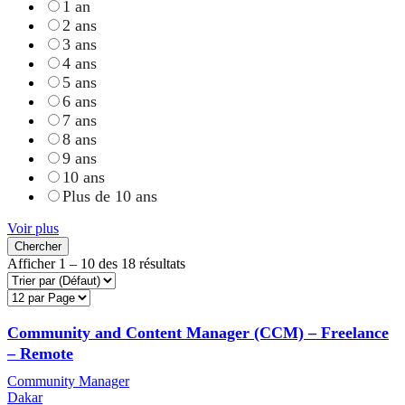
1 an
2 ans
3 ans
4 ans
5 ans
6 ans
7 ans
8 ans
9 ans
10 ans
Plus de 10 ans
Voir plus
Chercher
Afficher
1
–
10
des 18 résultats
Community and Content Manager (CCM) – Freelance
– Remote
Community Manager
Dakar