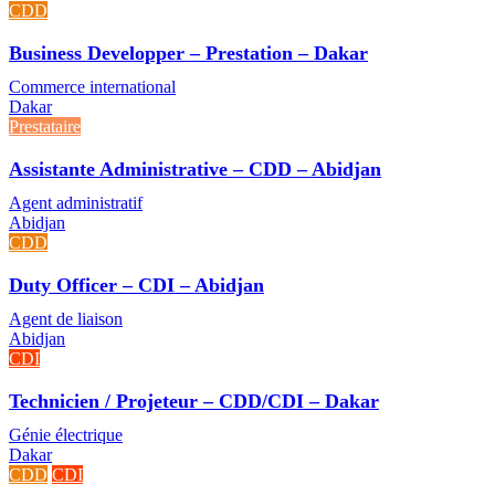
CDD
Business Developper – Prestation – Dakar
Commerce international
Dakar
Prestataire
Assistante Administrative – CDD – Abidjan
Agent administratif
Abidjan
CDD
Duty Officer – CDI – Abidjan
Agent de liaison
Abidjan
CDI
Technicien / Projeteur – CDD/CDI – Dakar
Génie électrique
Dakar
CDD
CDI