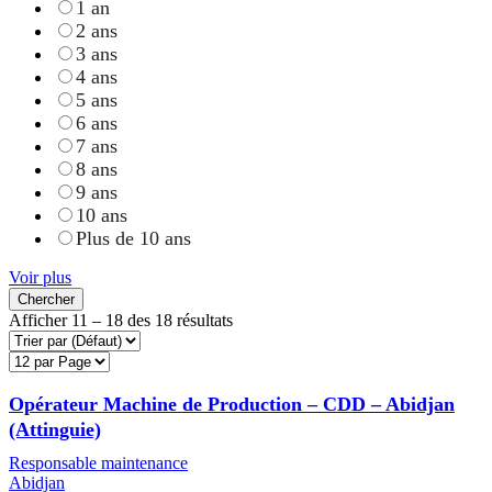
1 an
2 ans
3 ans
4 ans
5 ans
6 ans
7 ans
8 ans
9 ans
10 ans
Plus de 10 ans
Voir plus
Chercher
Afficher
11
–
18
des 18 résultats
Opérateur Machine de Production – CDD – Abidjan
(Attinguie)
Responsable maintenance
Abidjan