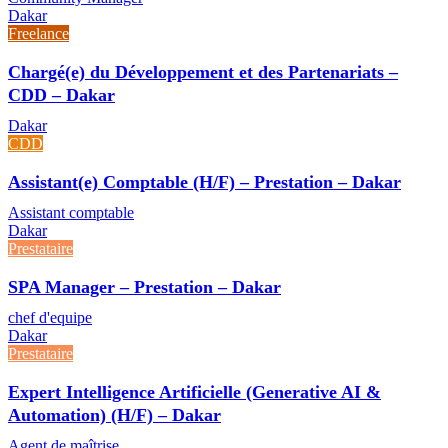
Dakar
Freelance
Chargé(e) du Développement et des Partenariats –
CDD – Dakar
Dakar
CDD
Assistant(e) Comptable (H/F) – Prestation – Dakar
Assistant comptable
Dakar
Prestataire
SPA Manager – Prestation – Dakar
chef d'equipe
Dakar
Prestataire
Expert Intelligence Artificielle (Generative AI &
Automation) (H/F) – Dakar
Agent de maîtrise