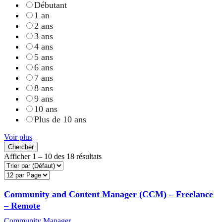
Débutant
1 an
2 ans
3 ans
4 ans
5 ans
6 ans
7 ans
8 ans
9 ans
10 ans
Plus de 10 ans
Voir plus
Chercher
Afficher
1
–
10
des 18 résultats
Community and Content Manager (CCM) – Freelance
– Remote
Community Manager