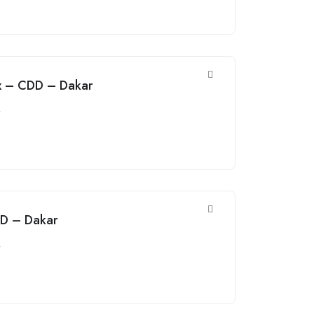
ux – CDD – Dakar
r
DD – Dakar
r