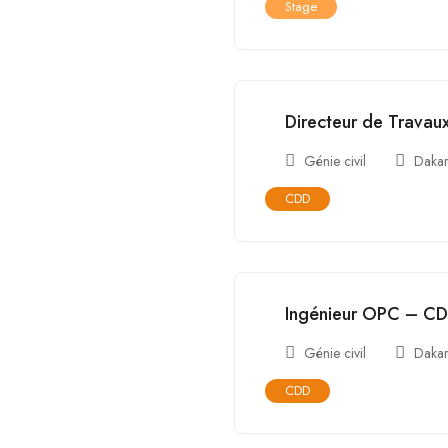
Stage
Directeur de Trava
Génie civil
Daka
CDD
Ingénieur OPC – C
Génie civil
Daka
CDD