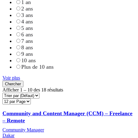
1 an
2 ans
3 ans
4 ans
5 ans
6 ans
7 ans
8 ans
9 ans
10 ans
Plus de 10 ans
Voir plus
Chercher
Afficher
1
–
10
des 18 résultats
Community and Content Manager (CCM) – Freelance
– Remote
Community Manager
Dakar