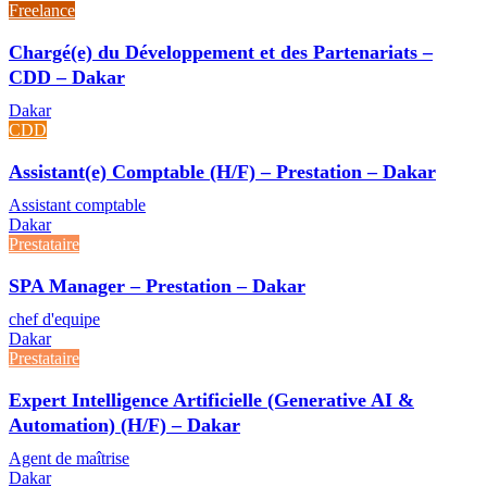
Freelance
Chargé(e) du Développement et des Partenariats –
CDD – Dakar
Dakar
CDD
Assistant(e) Comptable (H/F) – Prestation – Dakar
Assistant comptable
Dakar
Prestataire
SPA Manager – Prestation – Dakar
chef d'equipe
Dakar
Prestataire
Expert Intelligence Artificielle (Generative AI &
Automation) (H/F) – Dakar
Agent de maîtrise
Dakar