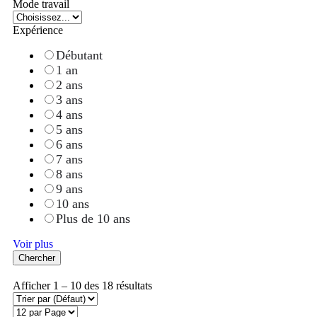
Mode travail
Expérience
Débutant
1 an
2 ans
3 ans
4 ans
5 ans
6 ans
7 ans
8 ans
9 ans
10 ans
Plus de 10 ans
Voir plus
Chercher
Afficher
1
–
10
des 18 résultats