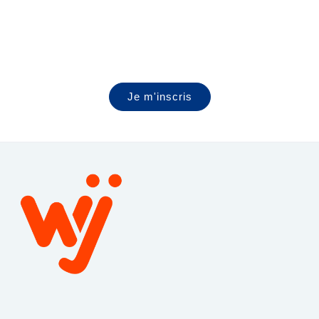
Mettez toutes les chances de votre côté
pour booster votre carrière
Jobs du marché⎟Entreprises qui
recrutent⎟Coaching⎟Conseils & Actus
Je m'inscris