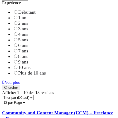
Expérience
Débutant
1 an
2 ans
3 ans
4 ans
5 ans
6 ans
7 ans
8 ans
9 ans
10 ans
Plus de 10 ans
Voir plus
Chercher
Afficher
1
–
10
des 18 résultats
Community and Content Manager (CCM) – Freelance