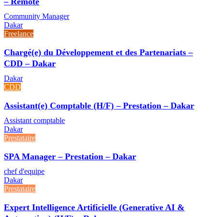
– Remote
Community Manager
Dakar
Freelance
Chargé(e) du Développement et des Partenariats –
CDD – Dakar
Dakar
CDD
Assistant(e) Comptable (H/F) – Prestation – Dakar
Assistant comptable
Dakar
Prestataire
SPA Manager – Prestation – Dakar
chef d'equipe
Dakar
Prestataire
Expert Intelligence Artificielle (Generative AI &