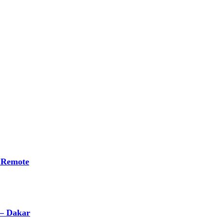
 Remote
 – Dakar