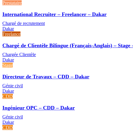
Prestataire
International Recruiter – Freelancer – Dakar
Chargé de recrutement
Dakar
Freelance
Chargé de Clientèle Bilingue (Français-Anglais) – Stage
Chargée Clientèle
Dakar
Stage
Directeur de Travaux – CDD – Dakar
Génie civil
Dakar
CDD
Ingénieur OPC – CDD – Dakar
Génie civil
Dakar
CDD