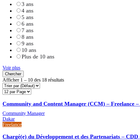
3 ans
4 ans
5 ans
6 ans
7 ans
8 ans
9 ans
10 ans
Plus de 10 ans
Voir plus
Chercher
Afficher
1
–
10
des 18 résultats
Community and Content Manager (CCM) – Freelance –
Community Manager
Dakar
Freelance
Chargé(e) du Développement et des Partenariats – CDD