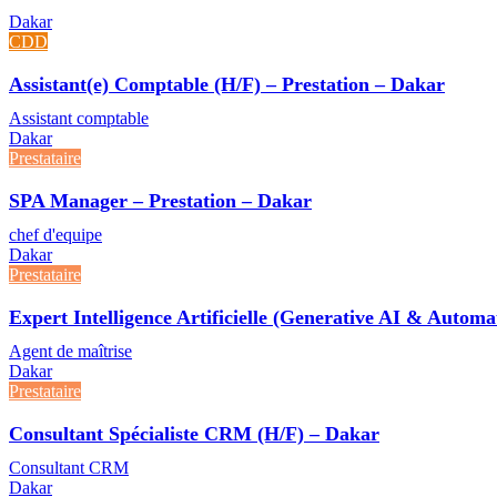
Dakar
CDD
Assistant(e) Comptable (H/F) – Prestation – Dakar
Assistant comptable
Dakar
Prestataire
SPA Manager – Prestation – Dakar
chef d'equipe
Dakar
Prestataire
Expert Intelligence Artificielle (Generative AI & Autom
Agent de maîtrise
Dakar
Prestataire
Consultant Spécialiste CRM (H/F) – Dakar
Consultant CRM
Dakar