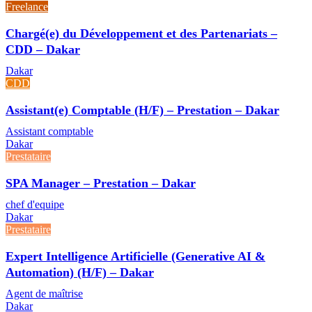
Freelance
Chargé(e) du Développement et des Partenariats –
CDD – Dakar
Dakar
CDD
Assistant(e) Comptable (H/F) – Prestation – Dakar
Assistant comptable
Dakar
Prestataire
SPA Manager – Prestation – Dakar
chef d'equipe
Dakar
Prestataire
Expert Intelligence Artificielle (Generative AI &
Automation) (H/F) – Dakar
Agent de maîtrise
Dakar