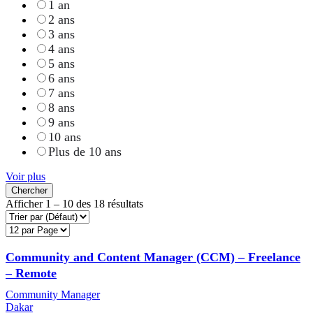
1 an
2 ans
3 ans
4 ans
5 ans
6 ans
7 ans
8 ans
9 ans
10 ans
Plus de 10 ans
Voir plus
Chercher
Afficher
1
–
10
des 18 résultats
Community and Content Manager (CCM) – Freelance
– Remote
Community Manager
Dakar