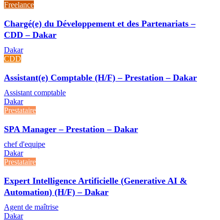
Freelance
Chargé(e) du Développement et des Partenariats –
CDD – Dakar
Dakar
CDD
Assistant(e) Comptable (H/F) – Prestation – Dakar
Assistant comptable
Dakar
Prestataire
SPA Manager – Prestation – Dakar
chef d'equipe
Dakar
Prestataire
Expert Intelligence Artificielle (Generative AI &
Automation) (H/F) – Dakar
Agent de maîtrise
Dakar