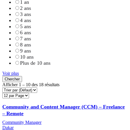
1 an
2 ans
3 ans
4 ans
5 ans
6 ans
7 ans
8 ans
9 ans
10 ans
Plus de 10 ans
Voir plus
Chercher
Afficher
1
–
10
des 18 résultats
Community and Content Manager (CCM) – Freelance
– Remote
Community Manager
Dakar