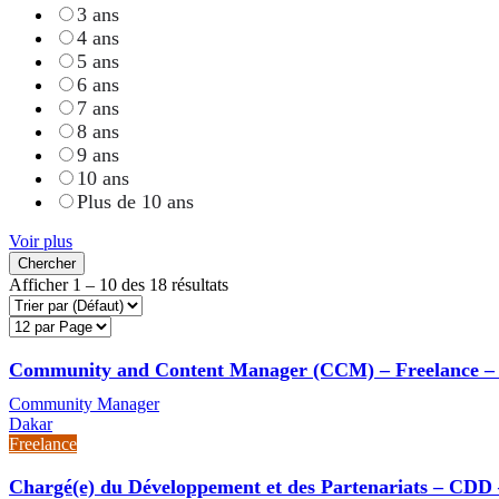
3 ans
4 ans
5 ans
6 ans
7 ans
8 ans
9 ans
10 ans
Plus de 10 ans
Voir plus
Chercher
Afficher
1
–
10
des 18 résultats
Community and Content Manager (CCM) – Freelance –
Community Manager
Dakar
Freelance
Chargé(e) du Développement et des Partenariats – CDD