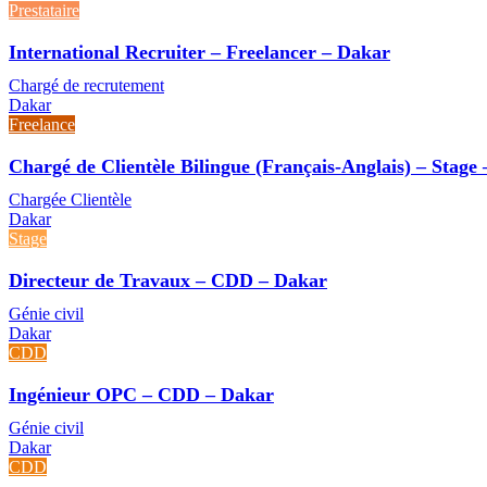
Prestataire
International Recruiter – Freelancer – Dakar
Chargé de recrutement
Dakar
Freelance
Chargé de Clientèle Bilingue (Français-Anglais) – Stage
Chargée Clientèle
Dakar
Stage
Directeur de Travaux – CDD – Dakar
Génie civil
Dakar
CDD
Ingénieur OPC – CDD – Dakar
Génie civil
Dakar
CDD