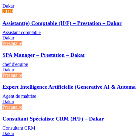
Dakar
CDD
Assistant(e) Comptable (H/F) – Prestation – Dakar
Assistant comptable
Dakar
Prestataire
SPA Manager – Prestation – Dakar
chef d'equipe
Dakar
Prestataire
Expert Intelligence Artificielle (Generative AI & Autom
Agent de maîtrise
Dakar
Prestataire
Consultant Spécialiste CRM (H/F) – Dakar
Consultant CRM
Dakar