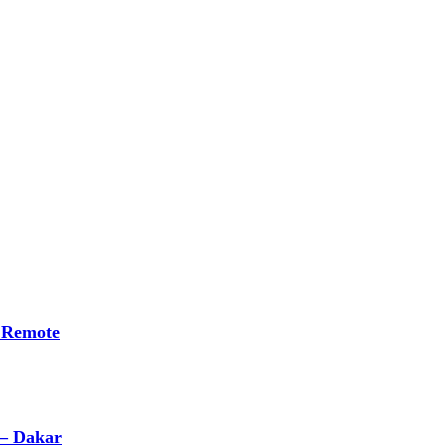
 Remote
 – Dakar