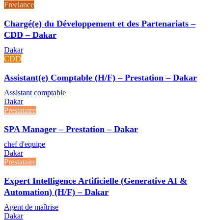
Freelance
Chargé(e) du Développement et des Partenariats –
CDD – Dakar
Dakar
CDD
Assistant(e) Comptable (H/F) – Prestation – Dakar
Assistant comptable
Dakar
Prestataire
SPA Manager – Prestation – Dakar
chef d'equipe
Dakar
Prestataire
Expert Intelligence Artificielle (Generative AI &
Automation) (H/F) – Dakar
Agent de maîtrise
Dakar