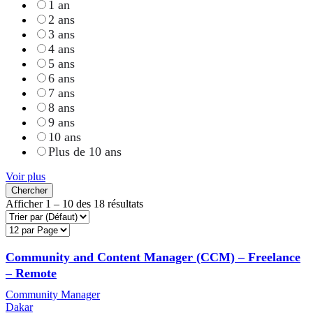
1 an
2 ans
3 ans
4 ans
5 ans
6 ans
7 ans
8 ans
9 ans
10 ans
Plus de 10 ans
Voir plus
Chercher
Afficher
1
–
10
des 18 résultats
Community and Content Manager (CCM) – Freelance
– Remote
Community Manager
Dakar