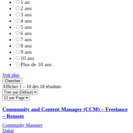
1 an
2 ans
3 ans
4 ans
5 ans
6 ans
7 ans
8 ans
9 ans
10 ans
Plus de 10 ans
Voir plus
Chercher
Afficher
1
–
10
des 18 résultats
Community and Content Manager (CCM) – Freelance
– Remote
Community Manager
Dakar