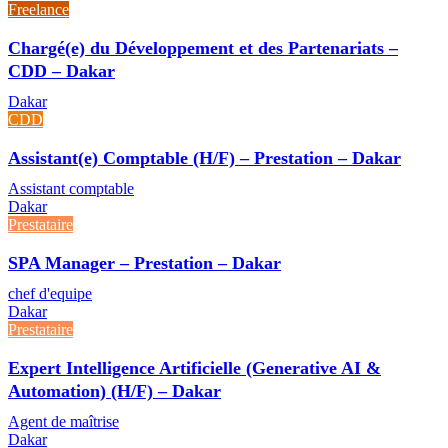
Freelance
Chargé(e) du Développement et des Partenariats –
CDD – Dakar
Dakar
CDD
Assistant(e) Comptable (H/F) – Prestation – Dakar
Assistant comptable
Dakar
Prestataire
SPA Manager – Prestation – Dakar
chef d'equipe
Dakar
Prestataire
Expert Intelligence Artificielle (Generative AI &
Automation) (H/F) – Dakar
Agent de maîtrise
Dakar