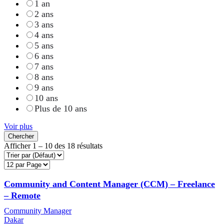
1 an
2 ans
3 ans
4 ans
5 ans
6 ans
7 ans
8 ans
9 ans
10 ans
Plus de 10 ans
Voir plus
Chercher
Afficher
1
–
10
des 18 résultats
Community and Content Manager (CCM) – Freelance
– Remote
Community Manager
Dakar