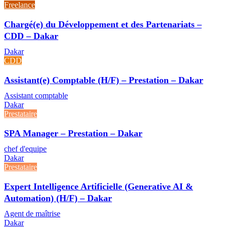
Freelance
Chargé(e) du Développement et des Partenariats –
CDD – Dakar
Dakar
CDD
Assistant(e) Comptable (H/F) – Prestation – Dakar
Assistant comptable
Dakar
Prestataire
SPA Manager – Prestation – Dakar
chef d'equipe
Dakar
Prestataire
Expert Intelligence Artificielle (Generative AI &
Automation) (H/F) – Dakar
Agent de maîtrise
Dakar