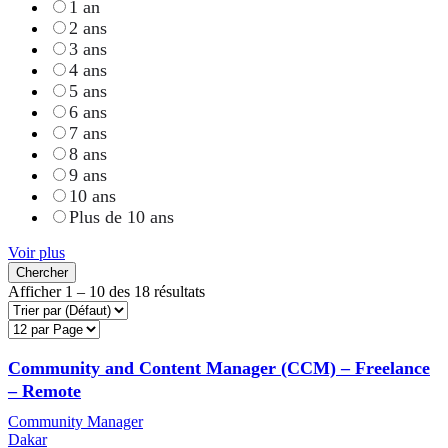
1 an
2 ans
3 ans
4 ans
5 ans
6 ans
7 ans
8 ans
9 ans
10 ans
Plus de 10 ans
Voir plus
Chercher
Afficher
1
–
10
des 18 résultats
Community and Content Manager (CCM) – Freelance
– Remote
Community Manager
Dakar