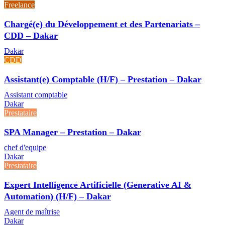
Freelance
Chargé(e) du Développement et des Partenariats –
CDD – Dakar
Dakar
CDD
Assistant(e) Comptable (H/F) – Prestation – Dakar
Assistant comptable
Dakar
Prestataire
SPA Manager – Prestation – Dakar
chef d'equipe
Dakar
Prestataire
Expert Intelligence Artificielle (Generative AI &
Automation) (H/F) – Dakar
Agent de maîtrise
Dakar